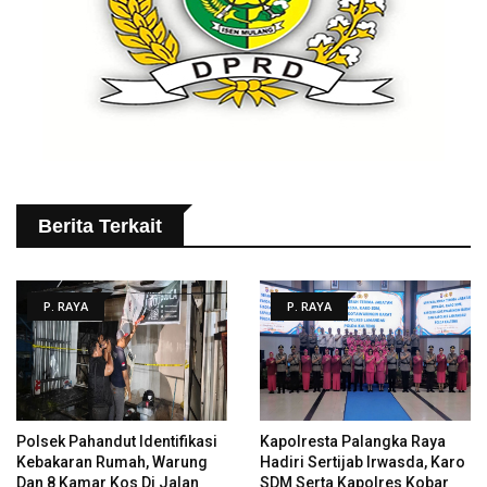
Berita Terkait
P. RAYA
P. RAYA
Polsek Pahandut Identifikasi
Kapolresta Palangka Raya
Kebakaran Rumah, Warung
Hadiri Sertijab Irwasda, Karo
Dan 8 Kamar Kos Di Jalan
SDM Serta Kapolres Kobar