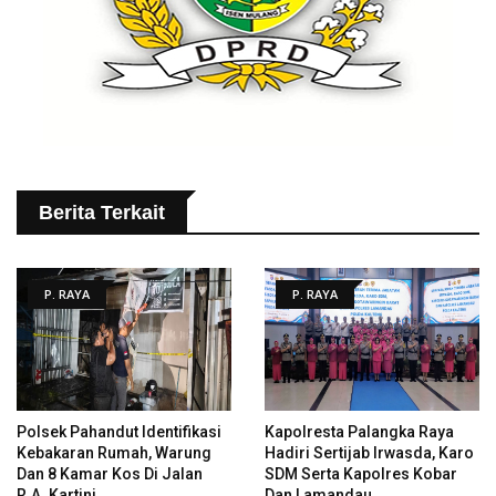
Berita Terkait
P. RAYA
P. RAYA
Polsek Pahandut Identifikasi
Kapolresta Palangka Raya
Kebakaran Rumah, Warung
Hadiri Sertijab Irwasda, Karo
Dan 8 Kamar Kos Di Jalan
SDM Serta Kapolres Kobar
R.A. Kartini
Dan Lamandau