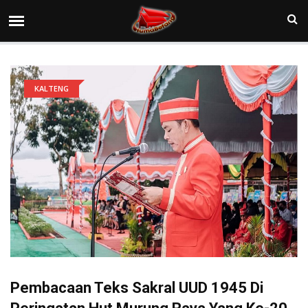
KALTENG
Pembacaan Teks Sakral UUD 1945 Di