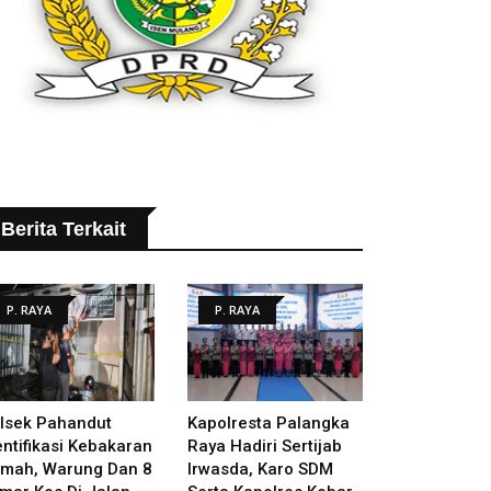
Berita Terkait
P. RAYA
P. RAYA
lsek Pahandut
Kapolresta Palangka
entifikasi Kebakaran
Raya Hadiri Sertijab
mah, Warung Dan 8
Irwasda, Karo SDM