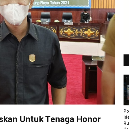
Po
askan Untuk Tenaga Honor
Id
Ru