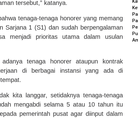
Ka
aman tersebut,” katanya.
Ke
Pa
bahwa tenaga-tenaga honorer yang memang
Pa
an Sarjana 1 (S1) dan sudah berpengalaman
Pe
Pu
sa menjadi prioritas utama dalam usulan
A
adanya tenaga honorer ataupun kontrak
rjaan di berbagai instansi yang ada di
etempat.
dak kita langgar, setidaknya tenaga-tenaga
udah mengabdi selama 5 atau 10 tahun itu
epada pemerintah pusat agar diinput dalam