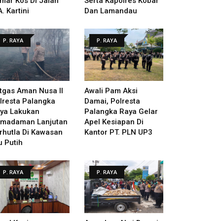
mar Kos Di Jalan
Serta Kapolres Kobar
A. Kartini
Dan Lamandau
P. RAYA
P. RAYA
tgas Aman Nusa II
Awali Pam Aksi
lresta Palangka
Damai, Polresta
ya Lakukan
Palangka Raya Gelar
madaman Lanjutan
Apel Kesiapan Di
rhutla Di Kawasan
Kantor PT. PLN UP3
u Putih
P. RAYA
P. RAYA