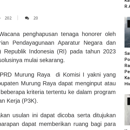
Ka
R.
202
20
cana penghapusan tenaga honorer oleh
erian Pendayagunaan Aparatur Negara dan
 Republik Indonesia (RI) pada tahun 2023
Sa
solusinya mulai sekarang.
Po
Ra
Pe
 DPRD Murung Raya di Komisi I yakni yang
Ka
upaten Murung Raya dapat menginput atau
Hi
berapa kriteria tertentu ke dalam program
n Kerja (P3K).
n usulan ini dapat dicoba serta ditujukan
arapan dapat memberikan ruang bagi para