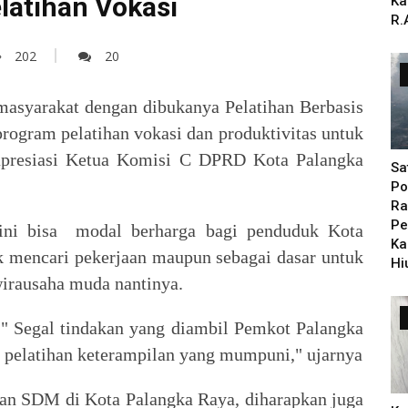
latihan Vokasi
Ka
R.
202
20
masyarakat dengan dibukanya Pelatihan Berbasis
rogram pelatihan vokasi dan produktivitas untuk
iapresiasi Ketua Komisi C DPRD Kota Palangka
Sa
Po
Ra
Pe
 ini bisa modal berharga bagi penduduk Kota
Ka
k mencari pekerjaan maupun sebagai dasar untuk
Hi
wirausaha muda nantinya.
 " Segal tindakan yang diambil Pemkot Palangka
pelatihan keterampilan yang mumpuni," ujarnya
an SDM di Kota Palangka Raya, diharapkan juga