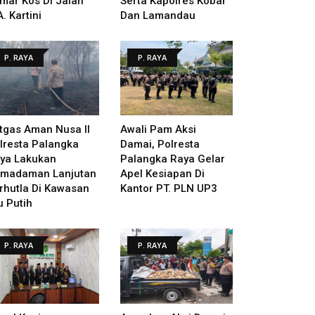
mar Kos Di Jalan
Serta Kapolres Kobar
A. Kartini
Dan Lamandau
P. RAYA
P. RAYA
tgas Aman Nusa II
Awali Pam Aksi
lresta Palangka
Damai, Polresta
ya Lakukan
Palangka Raya Gelar
madaman Lanjutan
Apel Kesiapan Di
rhutla Di Kawasan
Kantor PT. PLN UP3
u Putih
P. RAYA
P. RAYA