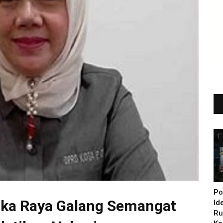
Po
gka Raya Galang Semangat
Id
Ru