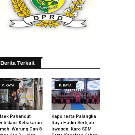
Berita Terkait
P. RAYA
P. RAYA
lsek Pahandut
Kapolresta Palangka
entifikasi Kebakaran
Raya Hadiri Sertijab
mah, Warung Dan 8
Irwasda, Karo SDM