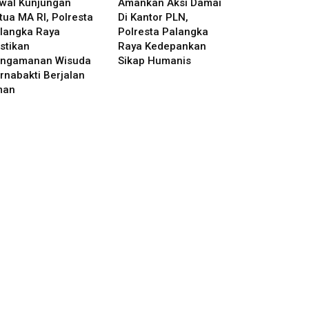
wal Kunjungan
Amankan Aksi Damai
tua MA RI, Polresta
Di Kantor PLN,
langka Raya
Polresta Palangka
stikan
Raya Kedepankan
ngamanan Wisuda
Sikap Humanis
rnabakti Berjalan
man