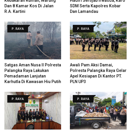
Kebakaran Rumah, Warung
Hadiri Sertijab Irwasda, Karo
Dan 8 Kamar Kos Di Jalan
SDM Serta Kapolres Kobar
R.A. Kartini
Dan Lamandau
P. RAYA
P. RAYA
Satgas Aman Nusa II Polresta
Awali Pam Aksi Damai,
Palangka Raya Lakukan
Polresta Palangka Raya Gelar
Pemadaman Lanjutan
Apel Kesiapan Di Kantor PT.
Karhutla Di Kawasan Hiu Putih
PLN UP3
P. RAYA
P. RAYA