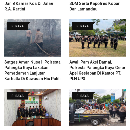
Dan 8 Kamar Kos Di Jalan
SDM Serta Kapolres Kobar
R.A. Kartini
Dan Lamandau
P. RAYA
P. RAYA
Satgas Aman Nusa II Polresta
Awali Pam Aksi Damai,
Palangka Raya Lakukan
Polresta Palangka Raya Gelar
Pemadaman Lanjutan
Apel Kesiapan Di Kantor PT.
Karhutla Di Kawasan Hiu Putih
PLN UP3
P. RAYA
P. RAYA