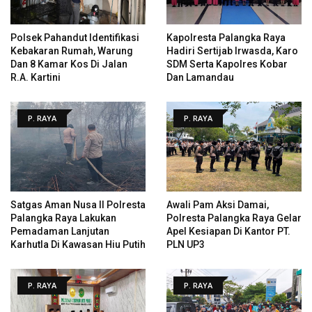
Polsek Pahandut Identifikasi
Kapolresta Palangka Raya
Kebakaran Rumah, Warung
Hadiri Sertijab Irwasda, Karo
Dan 8 Kamar Kos Di Jalan
SDM Serta Kapolres Kobar
R.A. Kartini
Dan Lamandau
P. RAYA
P. RAYA
Satgas Aman Nusa II Polresta
Awali Pam Aksi Damai,
Palangka Raya Lakukan
Polresta Palangka Raya Gelar
Pemadaman Lanjutan
Apel Kesiapan Di Kantor PT.
Karhutla Di Kawasan Hiu Putih
PLN UP3
P. RAYA
P. RAYA