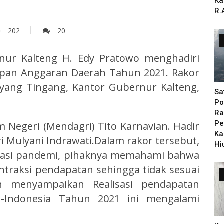
Ka
R.
202
20
nur Kalteng H. Edy Pratowo menghadiri
rapan Anggaran Daerah Tahun 2021. Rakor
 Jayang Tingang, Kantor Gubernur Kalteng,
Sa
Po
Ra
Pe
 Negeri (Mendagri) Tito Karnavian. Hadir
Ka
i Mulyani Indrawati.Dalam rakor tersebut,
Hi
tuasi pandemi, pihaknya memahami bahwa
traksi pendapatan sehingga tidak sesuai
n menyampaikan Realisasi pendapatan
e-Indonesia Tahun 2021 ini mengalami