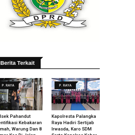
Berita Terkait
P. RAYA
P. RAYA
lsek Pahandut
Kapolresta Palangka
entifikasi Kebakaran
Raya Hadiri Sertijab
mah, Warung Dan 8
Irwasda, Karo SDM