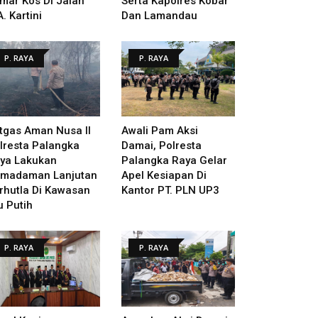
mar Kos Di Jalan
Serta Kapolres Kobar
A. Kartini
Dan Lamandau
P. RAYA
P. RAYA
tgas Aman Nusa II
Awali Pam Aksi
lresta Palangka
Damai, Polresta
ya Lakukan
Palangka Raya Gelar
madaman Lanjutan
Apel Kesiapan Di
rhutla Di Kawasan
Kantor PT. PLN UP3
u Putih
P. RAYA
P. RAYA