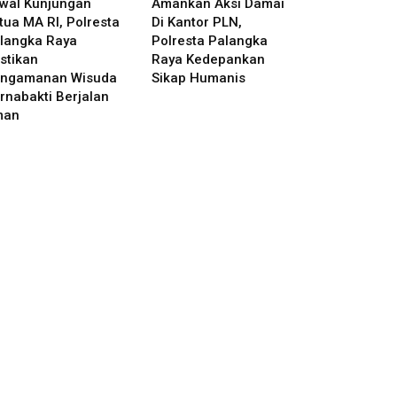
wal Kunjungan
Amankan Aksi Damai
tua MA RI, Polresta
Di Kantor PLN,
langka Raya
Polresta Palangka
stikan
Raya Kedepankan
ngamanan Wisuda
Sikap Humanis
rnabakti Berjalan
man