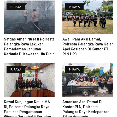
P. RAYA
P. RAYA
Satgas Aman Nusa II Polresta
Awali Pam Aksi Damai,
Palangka Raya Lakukan
Polresta Palangka Raya Gelar
Pemadaman Lanjutan
Apel Kesiapan Di Kantor PT.
Karhutla Di Kawasan Hiu Putih
PLN UP3
P. RAYA
P. RAYA
Kawal Kunjungan Ketua MA
Amankan Aksi Damai Di
RI, Polresta Palangka Raya
Kantor PLN, Polresta
Pastikan Pengamanan
Palangka Raya Kedepankan
Wisuda Purnabakti Berjalan
Sikap Humanis