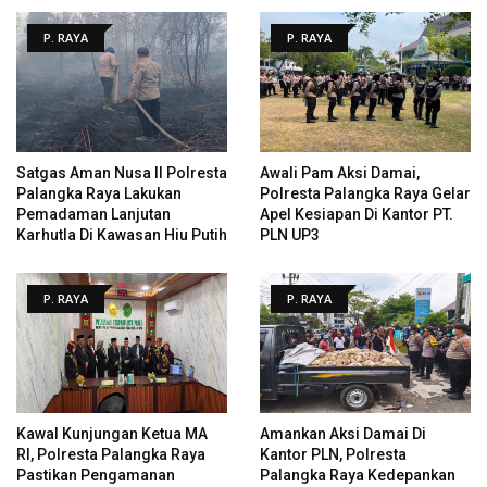
P. RAYA
P. RAYA
Satgas Aman Nusa II Polresta
Awali Pam Aksi Damai,
Palangka Raya Lakukan
Polresta Palangka Raya Gelar
Pemadaman Lanjutan
Apel Kesiapan Di Kantor PT.
Karhutla Di Kawasan Hiu Putih
PLN UP3
P. RAYA
P. RAYA
Kawal Kunjungan Ketua MA
Amankan Aksi Damai Di
RI, Polresta Palangka Raya
Kantor PLN, Polresta
Pastikan Pengamanan
Palangka Raya Kedepankan