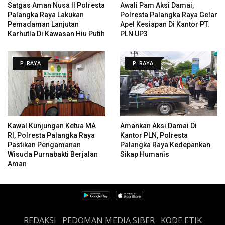
Satgas Aman Nusa II Polresta
Awali Pam Aksi Damai,
Palangka Raya Lakukan
Polresta Palangka Raya Gelar
Pemadaman Lanjutan
Apel Kesiapan Di Kantor PT.
Karhutla Di Kawasan Hiu Putih
PLN UP3
P. RAYA
P. RAYA
Kawal Kunjungan Ketua MA
Amankan Aksi Damai Di
RI, Polresta Palangka Raya
Kantor PLN, Polresta
Pastikan Pengamanan
Palangka Raya Kedepankan
Wisuda Purnabakti Berjalan
Sikap Humanis
Aman
REDAKSI
PEDOMAN MEDIA SIBER
KODE ETIK