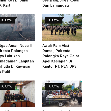
mar Kos Di Jalan
Serta Kapolres Kobar
A. Kartini
Dan Lamandau
P. RAYA
P. RAYA
tgas Aman Nusa II
Awali Pam Aksi
lresta Palangka
Damai, Polresta
ya Lakukan
Palangka Raya Gelar
madaman Lanjutan
Apel Kesiapan Di
rhutla Di Kawasan
Kantor PT. PLN UP3
u Putih
P. RAYA
P. RAYA