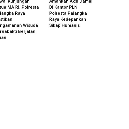
wal Kunjungan
Amankan Aksi Damai
tua MA RI, Polresta
Di Kantor PLN,
langka Raya
Polresta Palangka
stikan
Raya Kedepankan
ngamanan Wisuda
Sikap Humanis
rnabakti Berjalan
man