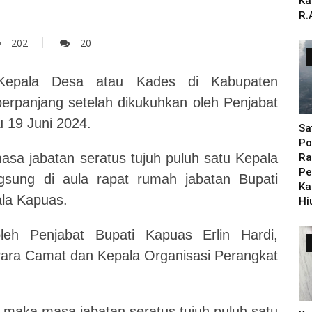
Ka
R.
202
20
 Kepala Desa atau
K
ades di Kabupaten
erpanjang setelah dikukuhkan oleh Penjabat
u 19 Juni 2024.
Sa
Po
sa jabatan seratus tujuh puluh satu Kepala
Ra
Pe
sung di aula rapat rumah jabatan Bupati
Ka
la Kapuas.
Hi
leh Penjabat Bupati Kapuas Erlin Hardi,
ara Camat dan Kepala Organisasi Perangkat
 maka masa jabatan seratus tujuh puluh satu