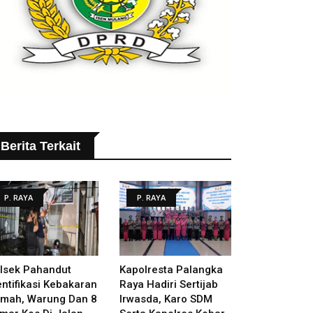
Berita Terkait
P. RAYA
P. RAYA
lsek Pahandut
Kapolresta Palangka
entifikasi Kebakaran
Raya Hadiri Sertijab
mah, Warung Dan 8
Irwasda, Karo SDM