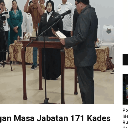
Po
an Masa Jabatan 171 Kades
Id
Ru