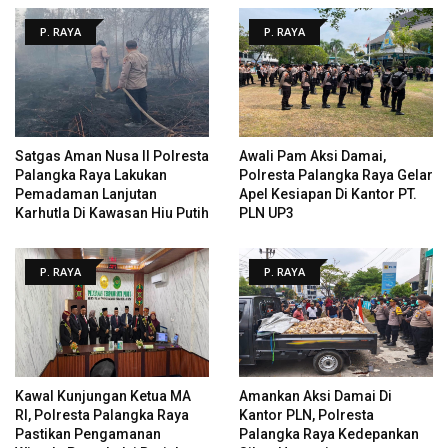
P. RAYA
P. RAYA
Satgas Aman Nusa II Polresta
Awali Pam Aksi Damai,
Palangka Raya Lakukan
Polresta Palangka Raya Gelar
Pemadaman Lanjutan
Apel Kesiapan Di Kantor PT.
Karhutla Di Kawasan Hiu Putih
PLN UP3
P. RAYA
P. RAYA
Kawal Kunjungan Ketua MA
Amankan Aksi Damai Di
RI, Polresta Palangka Raya
Kantor PLN, Polresta
Pastikan Pengamanan
Palangka Raya Kedepankan