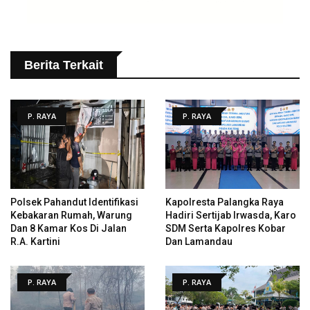
Berita Terkait
P. RAYA
P. RAYA
Polsek Pahandut Identifikasi
Kapolresta Palangka Raya
Kebakaran Rumah, Warung
Hadiri Sertijab Irwasda, Karo
Dan 8 Kamar Kos Di Jalan
SDM Serta Kapolres Kobar
R.A. Kartini
Dan Lamandau
P. RAYA
P. RAYA