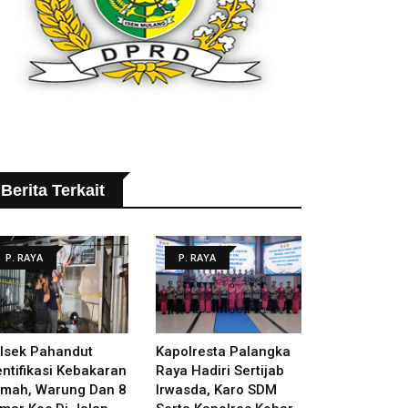
Berita Terkait
P. RAYA
P. RAYA
lsek Pahandut
Kapolresta Palangka
entifikasi Kebakaran
Raya Hadiri Sertijab
mah, Warung Dan 8
Irwasda, Karo SDM