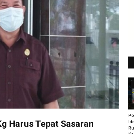
Po
 Kg Harus Tepat Sasaran
Id
Ru