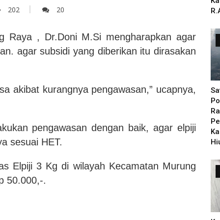
Ka
202
20
R.
Raya , Dr.Doni M.Si mengharapkan agar
ran. agar subsidi yang diberikan itu dirasakan
bisa akibat kurangnya pengawasan,” ucapnya,
Sa
Po
Ra
Pe
kukan pengawasan dengan baik, agar elpiji
Ka
ya sesuai HET.
Hi
gas Elpiji 3 Kg di wilayah Kecamatan Murung
 50.000,-.