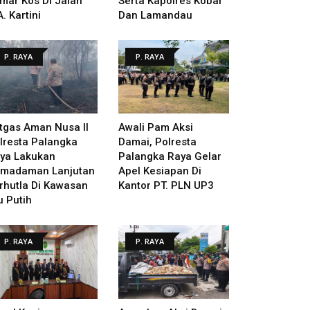
mar Kos Di Jalan
Serta Kapolres Kobar
A. Kartini
Dan Lamandau
P. RAYA
P. RAYA
tgas Aman Nusa II
Awali Pam Aksi
lresta Palangka
Damai, Polresta
ya Lakukan
Palangka Raya Gelar
madaman Lanjutan
Apel Kesiapan Di
rhutla Di Kawasan
Kantor PT. PLN UP3
u Putih
P. RAYA
P. RAYA