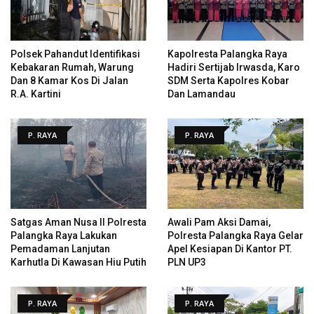
Polsek Pahandut Identifikasi
Kapolresta Palangka Raya
Kebakaran Rumah, Warung
Hadiri Sertijab Irwasda, Karo
Dan 8 Kamar Kos Di Jalan
SDM Serta Kapolres Kobar
R.A. Kartini
Dan Lamandau
P. RAYA
P. RAYA
Satgas Aman Nusa II Polresta
Awali Pam Aksi Damai,
Palangka Raya Lakukan
Polresta Palangka Raya Gelar
Pemadaman Lanjutan
Apel Kesiapan Di Kantor PT.
Karhutla Di Kawasan Hiu Putih
PLN UP3
P. RAYA
P. RAYA