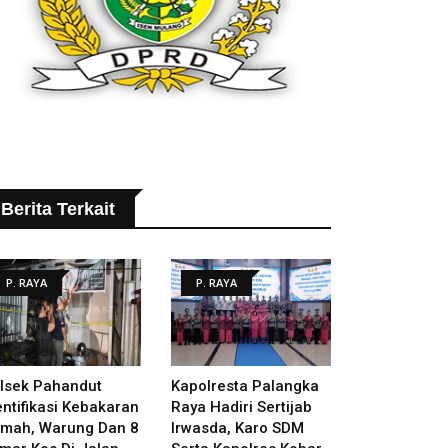
Berita Terkait
P. RAYA
P. RAYA
lsek Pahandut
Kapolresta Palangka
entifikasi Kebakaran
Raya Hadiri Sertijab
mah, Warung Dan 8
Irwasda, Karo SDM