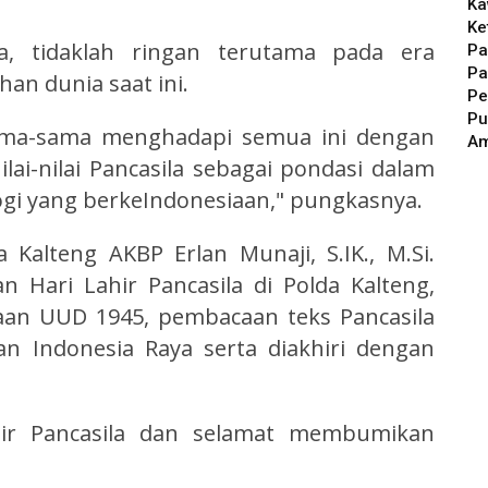
Ka
Ke
a, tidaklah ringan terutama pada era
Pa
Pa
han dunia saat ini.
Pe
Pu
rsama-sama menghadapi semua ini dengan
A
i-nilai Pancasila sebagai pondasi dalam
i yang berkeIndonesiaan," pungkasnya.
Kalteng AKBP Erlan Munaji, S.IK., M.Si.
Hari Lahir Pancasila di Polda Kalteng,
an UUD 1945, pembacaan teks Pancasila
n Indonesia Raya serta diakhiri dengan
hir Pancasila dan selamat membumikan