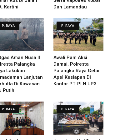
mar Kos Di Jalan
Serta Kapolres Kobar
A. Kartini
Dan Lamandau
P. RAYA
P. RAYA
tgas Aman Nusa II
Awali Pam Aksi
lresta Palangka
Damai, Polresta
ya Lakukan
Palangka Raya Gelar
madaman Lanjutan
Apel Kesiapan Di
rhutla Di Kawasan
Kantor PT. PLN UP3
u Putih
P. RAYA
P. RAYA