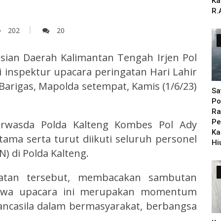
Ka
R.
202
20
sian Daerah Kalimantan Tengah Irjen Pol
i inspektur upacara peringatan Hari Lahir
Barigas, Mapolda setempat, Kamis (1/6/23)
Sa
Po
Ra
Pe
 Irwasda Polda Kalteng Kombes Pol Ady
Ka
tama serta turut diikuti seluruh personel
Hi
N) di Polda Kalteng.
atan tersebut, membacakan sambutan
ahwa upacara ini merupakan momentum
ancasila dalam bermasyarakat, berbangsa