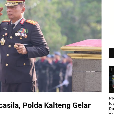
Po
casila, Polda Kalteng Gelar
Id
Ru