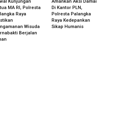
wal Kunjungan
Amankan Aksi Damai
tua MA RI, Polresta
Di Kantor PLN,
langka Raya
Polresta Palangka
stikan
Raya Kedepankan
ngamanan Wisuda
Sikap Humanis
rnabakti Berjalan
man