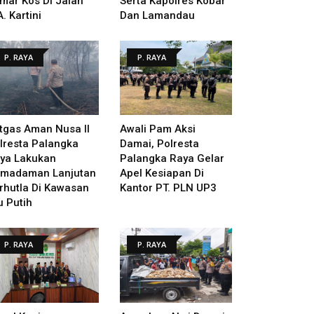
mar Kos Di Jalan
Serta Kapolres Kobar
A. Kartini
Dan Lamandau
P. RAYA
P. RAYA
tgas Aman Nusa II
Awali Pam Aksi
lresta Palangka
Damai, Polresta
ya Lakukan
Palangka Raya Gelar
madaman Lanjutan
Apel Kesiapan Di
rhutla Di Kawasan
Kantor PT. PLN UP3
u Putih
P. RAYA
P. RAYA