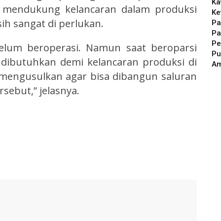
Ka
k mendukung kelancaran dalam produksi
Ke
h sangat di perlukan.
Pa
Pa
Pe
elum beroperasi. Namun saat beroparsi
Pu
t dibutuhkan demi kelancaran produksi di
A
 mengusulkan agar bisa dibangun saluran
rsebut,” jelasnya.