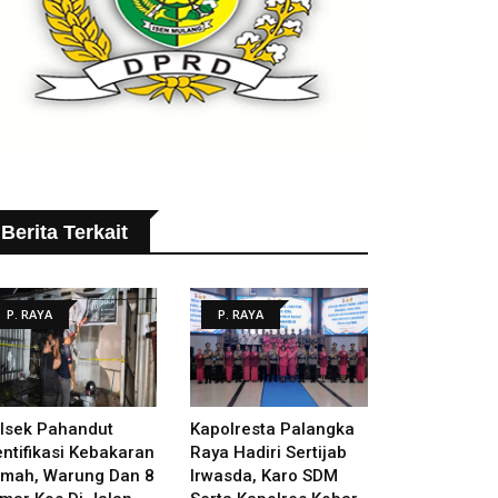
Berita Terkait
P. RAYA
P. RAYA
lsek Pahandut
Kapolresta Palangka
entifikasi Kebakaran
Raya Hadiri Sertijab
mah, Warung Dan 8
Irwasda, Karo SDM