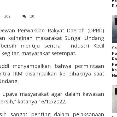
Ka
R.
202
20
ewan Perwakilan Rakyat Daerah (DPRD)
n keinginan masarakat Sungai Undang
 bersih menuju sentra Industri Kecil
Sa
kegitan masyarakat setempat.
Po
Ra
Pe
uddi menyampaikan bahwa permintaan
Ka
entra IKM disampaikan ke pihaknya saat
Hi
 Undang.
n upaya masyarakat agar dalam kawasan
ersih,” katanya 16/12/2022.
sih sangat penting dalam pelaksanaan