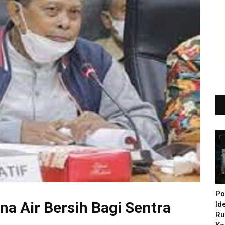
Po
a Air Bersih Bagi Sentra
Id
Ru