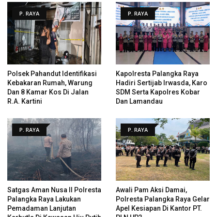
P. RAYA
P. RAYA
Polsek Pahandut Identifikasi
Kapolresta Palangka Raya
Kebakaran Rumah, Warung
Hadiri Sertijab Irwasda, Karo
Dan 8 Kamar Kos Di Jalan
SDM Serta Kapolres Kobar
R.A. Kartini
Dan Lamandau
P. RAYA
P. RAYA
Satgas Aman Nusa II Polresta
Awali Pam Aksi Damai,
Palangka Raya Lakukan
Polresta Palangka Raya Gelar
Pemadaman Lanjutan
Apel Kesiapan Di Kantor PT.