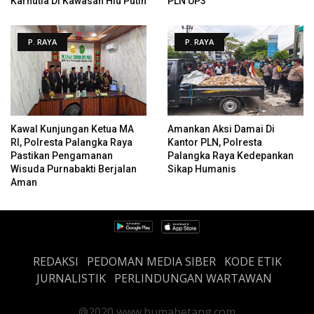
Karhutla Di Kawasan Hiu Putih
PLN UP3
P. RAYA
P. RAYA
Kawal Kunjungan Ketua MA
Amankan Aksi Damai Di
RI, Polresta Palangka Raya
Kantor PLN, Polresta
Pastikan Pengamanan
Palangka Raya Kedepankan
Wisuda Purnabakti Berjalan
Sikap Humanis
Aman
REDAKSI
PEDOMAN MEDIA SIBER
KODE ETIK
JURNALISTIK
PERLINDUNGAN WARTAWAN
@2020 www.humabetang.com