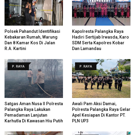
Polsek Pahandut Identifikasi
Kapolresta Palangka Raya
Kebakaran Rumah, Warung
Hadiri Sertijab Irwasda, Karo
Dan 8 Kamar Kos Di Jalan
SDM Serta Kapolres Kobar
R.A. Kartini
Dan Lamandau
P. RAYA
P. RAYA
Satgas Aman Nusa II Polresta
Awali Pam Aksi Damai,
Palangka Raya Lakukan
Polresta Palangka Raya Gelar
Pemadaman Lanjutan
Apel Kesiapan Di Kantor PT.
Karhutla Di Kawasan Hiu Putih
PLN UP3