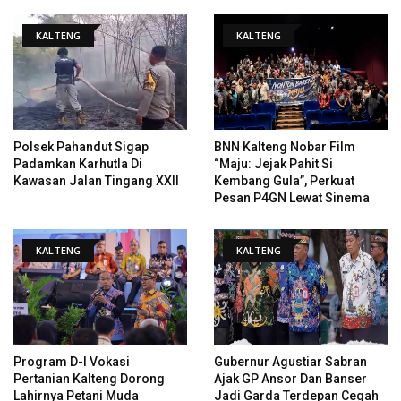
KALTENG
KALTENG
Polsek Pahandut Sigap
BNN Kalteng Nobar Film
Padamkan Karhutla Di
“Maju: Jejak Pahit Si
Kawasan Jalan Tingang XXII
Kembang Gula”, Perkuat
Pesan P4GN Lewat Sinema
KALTENG
KALTENG
Program D-I Vokasi
Gubernur Agustiar Sabran
Pertanian Kalteng Dorong
Ajak GP Ansor Dan Banser
Lahirnya Petani Muda
Jadi Garda Terdepan Cegah