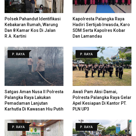
Polsek Pahandut Identifikasi
Kapolresta Palangka Raya
Kebakaran Rumah, Warung
Hadiri Sertijab Irwasda, Karo
Dan 8 Kamar Kos Di Jalan
SDM Serta Kapolres Kobar
R.A. Kartini
Dan Lamandau
P. RAYA
P. RAYA
Satgas Aman Nusa II Polresta
Awali Pam Aksi Damai,
Palangka Raya Lakukan
Polresta Palangka Raya Gelar
Pemadaman Lanjutan
Apel Kesiapan Di Kantor PT.
Karhutla Di Kawasan Hiu Putih
PLN UP3
P. RAYA
P. RAYA