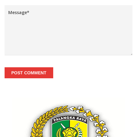
POST COMMENT