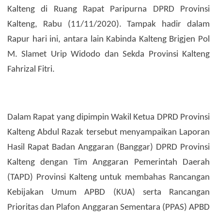
Kalteng di Ruang Rapat Paripurna DPRD Provinsi
Kalteng, Rabu (11/11/2020). Tampak hadir dalam
Rapur hari ini, antara lain Kabinda Kalteng Brigjen Pol
M. Slamet Urip Widodo dan Sekda Provinsi Kalteng
Fahrizal Fitri.
Dalam Rapat yang dipimpin Wakil Ketua DPRD Provinsi
Kalteng Abdul Razak tersebut menyampaikan Laporan
Hasil Rapat Badan Anggaran (Banggar) DPRD Provinsi
Kalteng dengan Tim Anggaran Pemerintah Daerah
(TAPD) Provinsi Kalteng untuk membahas Rancangan
Kebijakan Umum APBD (KUA) serta Rancangan
Prioritas dan Plafon Anggaran Sementara (PPAS) APBD