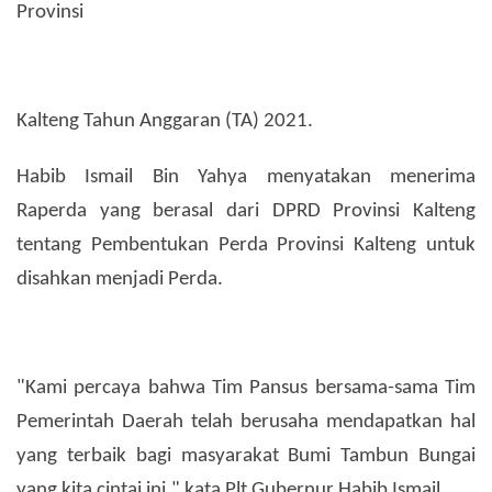
Provinsi
Kalteng Tahun Anggaran (TA) 2021.
Habib Ismail Bin Yahya menyatakan menerima
Raperda yang berasal dari DPRD Provinsi Kalteng
tentang Pembentukan Perda Provinsi Kalteng untuk
disahkan menjadi Perda.
"Kami percaya bahwa Tim Pansus bersama-sama Tim
Pemerintah Daerah telah berusaha mendapatkan hal
yang terbaik bagi masyarakat Bumi Tambun Bungai
yang kita cintai ini," kata Plt Gubernur Habib Ismail.