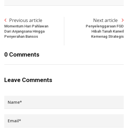
Previous article
Next article
Momentum Hari Pahlawan
Penyelenggaraan FGD
Dari Anjangsana Hingga
Hibah Tanah Kanwil
Penyerahan Bansos
Kemenag Strategis
0 Comments
Leave Comments