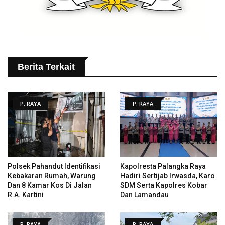
Berita Terkait
P. RAYA
P. RAYA
Polsek Pahandut Identifikasi
Kapolresta Palangka Raya
Kebakaran Rumah, Warung
Hadiri Sertijab Irwasda, Karo
Dan 8 Kamar Kos Di Jalan
SDM Serta Kapolres Kobar
R.A. Kartini
Dan Lamandau
P. RAYA
P. RAYA