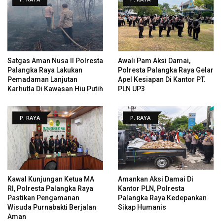
Satgas Aman Nusa II Polresta
Awali Pam Aksi Damai,
Palangka Raya Lakukan
Polresta Palangka Raya Gelar
Pemadaman Lanjutan
Apel Kesiapan Di Kantor PT.
Karhutla Di Kawasan Hiu Putih
PLN UP3
P. RAYA
P. RAYA
Kawal Kunjungan Ketua MA
Amankan Aksi Damai Di
RI, Polresta Palangka Raya
Kantor PLN, Polresta
Pastikan Pengamanan
Palangka Raya Kedepankan
Wisuda Purnabakti Berjalan
Sikap Humanis
Aman