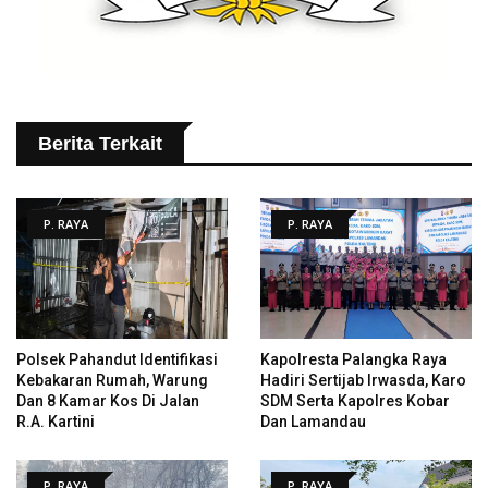
Berita Terkait
P. RAYA
P. RAYA
Polsek Pahandut Identifikasi
Kapolresta Palangka Raya
Kebakaran Rumah, Warung
Hadiri Sertijab Irwasda, Karo
Dan 8 Kamar Kos Di Jalan
SDM Serta Kapolres Kobar
R.A. Kartini
Dan Lamandau
P. RAYA
P. RAYA