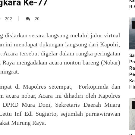
gkara Ke-77
Ka
R.
202
20
 disiarkan secara langsung melalui jalur virtual
tan ini mendapat dukungan langsung dari Kapolri,
o. Acara tersebut digelar dalam rangka peringatan
Sa
g Raya mengadakan acara nonton bareng (Nobar)
Po
Ra
ningrat.
Pe
Ka
mpat di Mapolres setempat, Forkopimda dan
Hi
acara nobar, Acara ini dihadiri oleh Kapolres
 DPRD Mura Doni, Sekretaris Daerah Muara
ettu Inf Edi Sugiarto, sejumlah purnawirawan
arakat Murung Raya.