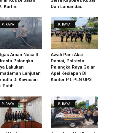
mar Kos Di Jalan
Serta Kapolres Kobar
A. Kartini
Dan Lamandau
P. RAYA
P. RAYA
tgas Aman Nusa II
Awali Pam Aksi
lresta Palangka
Damai, Polresta
ya Lakukan
Palangka Raya Gelar
madaman Lanjutan
Apel Kesiapan Di
rhutla Di Kawasan
Kantor PT. PLN UP3
u Putih
P. RAYA
P. RAYA