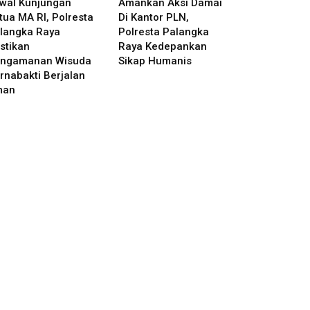
wal Kunjungan
Amankan Aksi Damai
tua MA RI, Polresta
Di Kantor PLN,
langka Raya
Polresta Palangka
stikan
Raya Kedepankan
ngamanan Wisuda
Sikap Humanis
rnabakti Berjalan
man