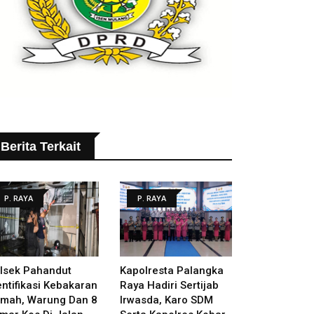
Berita Terkait
P. RAYA
P. RAYA
lsek Pahandut
Kapolresta Palangka
entifikasi Kebakaran
Raya Hadiri Sertijab
mah, Warung Dan 8
Irwasda, Karo SDM