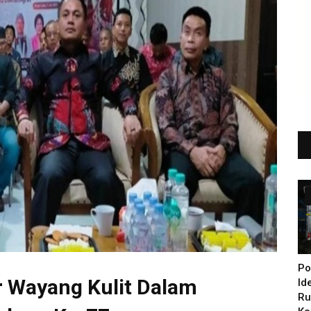
Po
r Wayang Kulit Dalam
Id
Ru