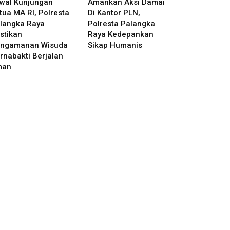
wal Kunjungan
Amankan Aksi Damai
tua MA RI, Polresta
Di Kantor PLN,
langka Raya
Polresta Palangka
stikan
Raya Kedepankan
ngamanan Wisuda
Sikap Humanis
rnabakti Berjalan
man