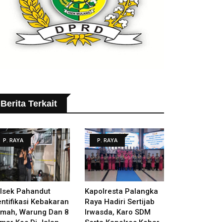
Berita Terkait
P. RAYA
P. RAYA
lsek Pahandut
Kapolresta Palangka
entifikasi Kebakaran
Raya Hadiri Sertijab
mah, Warung Dan 8
Irwasda, Karo SDM