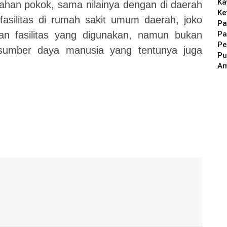
Ka
ahan pokok, sama nilainya dengan di
daerah
Ke
f
asilitas di rumah sakit umum daerah, jo
ko
Pa
Pa
dan
f
asilitas yang digunakan, namun bukan
Pe
 sumber daya manusia yang tentunya juga
Pu
A