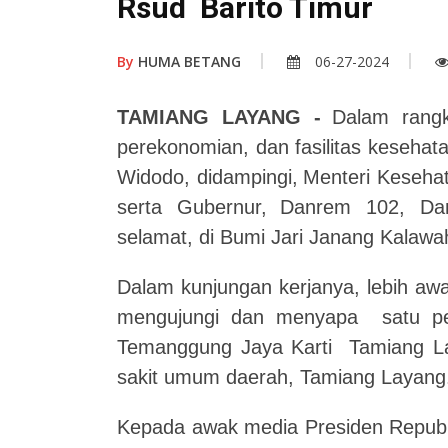
Rsud Barito Timur
By
HUMA BETANG
06-27-2024
TAMIANG LAYANG -
Dalam rangk
perekonomian, dan
f
asilitas kesehat
Widodo, didampingi,
Menteri Kesehat
serta Gubernur,
Danrem 102, Dan
sela
m
at, di B
umi Jari Janang Kalawa
Dalam kunjungan kerjanya, lebih awa
mengujungi dan menyapa satu pe
Temanggung Jaya Karti Tamiang La
sakit umum daerah, Tam
ian
g Layang
Kepada awak media Presiden Republi