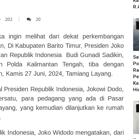
Ka
R.
202
20
a ingin melihat dari dekat perkembangan
an, Di Kabupaten Barito Timur, Presiden Joko
an Republik Indonesia Budi Gunadi Sadikin,
Sa
 Polda Kalimantan Tengah, tiba dengan
Po
Ra
h, K
a
mis 27 Juni, 2024, Tamiang Layang.
Pe
Ka
l Presiden Republik Indonesia,
Jokowi Dodo,
Hi
rsatu, para pedagan
g
yang ada di
Pasar
yang, yang kemudian dilanjutkan ke
rumah
.
k Indonesia, Joko
Widodo mengatakan, dari