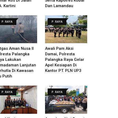
mar Kos Di Jalan
Serta Kapolres Kobar
A. Kartini
Dan Lamandau
P. RAYA
P. RAYA
tgas Aman Nusa II
Awali Pam Aksi
lresta Palangka
Damai, Polresta
ya Lakukan
Palangka Raya Gelar
madaman Lanjutan
Apel Kesiapan Di
rhutla Di Kawasan
Kantor PT. PLN UP3
u Putih
P. RAYA
P. RAYA