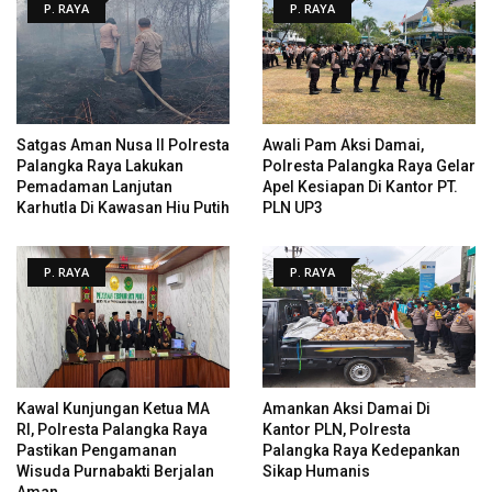
P. RAYA
P. RAYA
Satgas Aman Nusa II Polresta
Awali Pam Aksi Damai,
Palangka Raya Lakukan
Polresta Palangka Raya Gelar
Pemadaman Lanjutan
Apel Kesiapan Di Kantor PT.
Karhutla Di Kawasan Hiu Putih
PLN UP3
P. RAYA
P. RAYA
Kawal Kunjungan Ketua MA
Amankan Aksi Damai Di
RI, Polresta Palangka Raya
Kantor PLN, Polresta
Pastikan Pengamanan
Palangka Raya Kedepankan
Wisuda Purnabakti Berjalan
Sikap Humanis
Aman