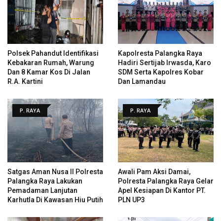
Polsek Pahandut Identifikasi
Kapolresta Palangka Raya
Kebakaran Rumah, Warung
Hadiri Sertijab Irwasda, Karo
Dan 8 Kamar Kos Di Jalan
SDM Serta Kapolres Kobar
R.A. Kartini
Dan Lamandau
P. RAYA
P. RAYA
Satgas Aman Nusa II Polresta
Awali Pam Aksi Damai,
Palangka Raya Lakukan
Polresta Palangka Raya Gelar
Pemadaman Lanjutan
Apel Kesiapan Di Kantor PT.
Karhutla Di Kawasan Hiu Putih
PLN UP3