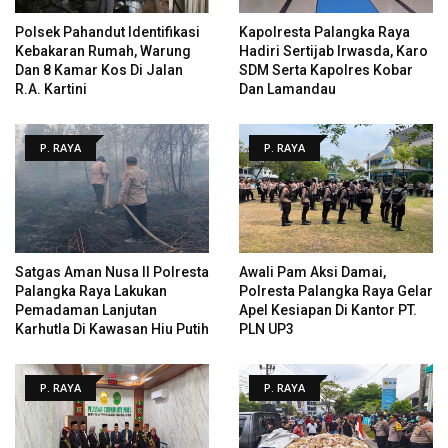
Polsek Pahandut Identifikasi
Kapolresta Palangka Raya
Kebakaran Rumah, Warung
Hadiri Sertijab Irwasda, Karo
Dan 8 Kamar Kos Di Jalan
SDM Serta Kapolres Kobar
R.A. Kartini
Dan Lamandau
P. RAYA
P. RAYA
Satgas Aman Nusa II Polresta
Awali Pam Aksi Damai,
Palangka Raya Lakukan
Polresta Palangka Raya Gelar
Pemadaman Lanjutan
Apel Kesiapan Di Kantor PT.
Karhutla Di Kawasan Hiu Putih
PLN UP3
P. RAYA
P. RAYA