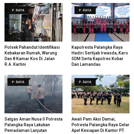
P. RAYA
P. RAYA
Polsek Pahandut Identifikasi
Kapolresta Palangka Raya
Kebakaran Rumah, Warung
Hadiri Sertijab Irwasda, Karo
Dan 8 Kamar Kos Di Jalan
SDM Serta Kapolres Kobar
R.A. Kartini
Dan Lamandau
P. RAYA
P. RAYA
Satgas Aman Nusa II Polresta
Awali Pam Aksi Damai,
Palangka Raya Lakukan
Polresta Palangka Raya Gelar
Pemadaman Lanjutan
Apel Kesiapan Di Kantor PT.