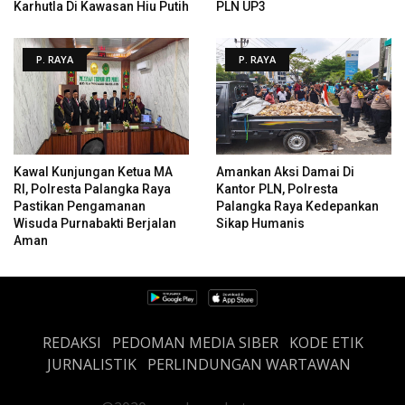
Karhutla Di Kawasan Hiu Putih
PLN UP3
P. RAYA
P. RAYA
Kawal Kunjungan Ketua MA
Amankan Aksi Damai Di
RI, Polresta Palangka Raya
Kantor PLN, Polresta
Pastikan Pengamanan
Palangka Raya Kedepankan
Wisuda Purnabakti Berjalan
Sikap Humanis
Aman
REDAKSI
PEDOMAN MEDIA SIBER
KODE ETIK
JURNALISTIK
PERLINDUNGAN WARTAWAN