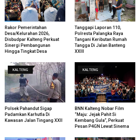
Rakor Pemerintahan
Tanggapi Laporan 110,
Desa/Kelurahan 2026,
Polresta Palangka Raya
Disbudpar Kalteng Perkuat
Tangani Keributan Rumah
Sinergi Pembangunan
Tangga Di Jalan Banteng
Hingga Tingkat Desa
XXIII
KALTENG
KALTENG
Polsek Pahandut Sigap
BNN Kalteng Nobar Film
Padamkan Karhutla Di
“Maju: Jejak Pahit Si
Kawasan Jalan Tingang XXII
Kembang Gula”, Perkuat
Pesan P4GN Lewat Sinema