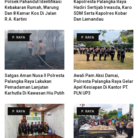
Polsek Pahandut Identifikasi
Kapolresta Palangka Raya
Kebakaran Rumah, Warung
Hadiri Sertijab Irwasda, Karo
Dan 8 Kamar Kos Di Jalan
SDM Serta Kapolres Kobar
R.A. Kartini
Dan Lamandau
P. RAYA
P. RAYA
Satgas Aman Nusa II Polresta
Awali Pam Aksi Damai,
Palangka Raya Lakukan
Polresta Palangka Raya Gelar
Pemadaman Lanjutan
Apel Kesiapan Di Kantor PT.
Karhutla Di Kawasan Hiu Putih
PLN UP3
P. RAYA
P. RAYA