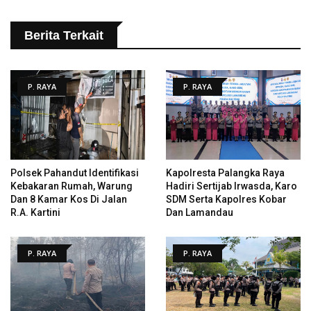
Berita Terkait
P. RAYA
P. RAYA
Polsek Pahandut Identifikasi
Kapolresta Palangka Raya
Kebakaran Rumah, Warung
Hadiri Sertijab Irwasda, Karo
Dan 8 Kamar Kos Di Jalan
SDM Serta Kapolres Kobar
R.A. Kartini
Dan Lamandau
P. RAYA
P. RAYA