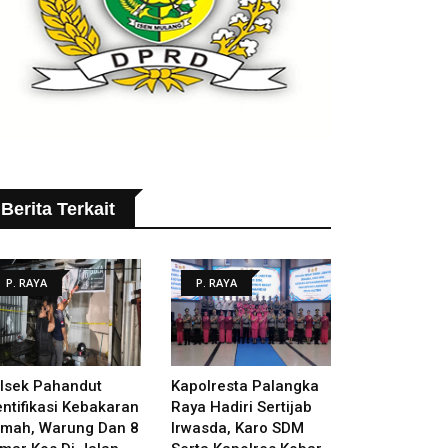
Berita Terkait
P. RAYA
P. RAYA
lsek Pahandut
Kapolresta Palangka
entifikasi Kebakaran
Raya Hadiri Sertijab
mah, Warung Dan 8
Irwasda, Karo SDM