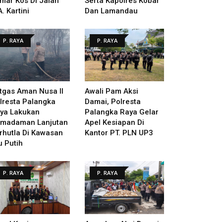
mar Kos Di Jalan
Serta Kapolres Kobar
A. Kartini
Dan Lamandau
P. RAYA
P. RAYA
tgas Aman Nusa II
Awali Pam Aksi
lresta Palangka
Damai, Polresta
ya Lakukan
Palangka Raya Gelar
madaman Lanjutan
Apel Kesiapan Di
rhutla Di Kawasan
Kantor PT. PLN UP3
u Putih
P. RAYA
P. RAYA