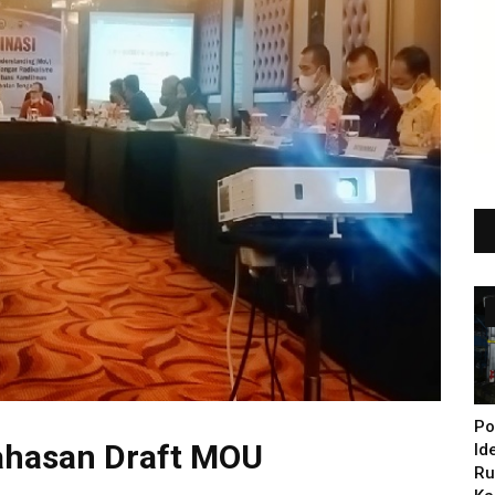
Po
ahasan Draft MOU
Id
Ru