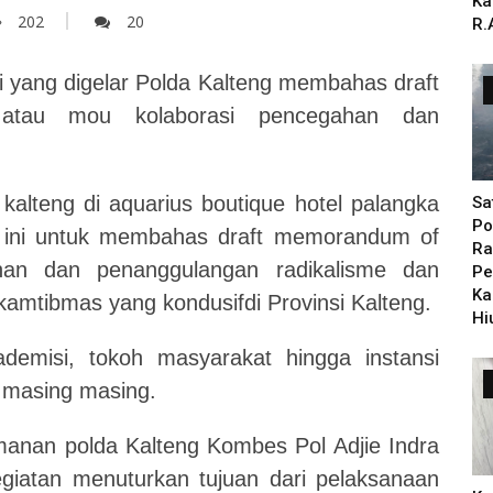
Ka
202
20
R.
 yang digelar Polda Kalteng membahas draft
atau mou kolaborasi pencegahan dan
 kalteng di aquarius boutique hotel palangka
Sa
Po
 ini untuk membahas draft memorandum of
Ra
ahan dan penanggulangan radikalisme dan
Pe
Ka
 kamtibmas yang kondusifdi Provinsi Kalteng.
Hi
kademisi, tokoh masyarakat hingga instansi
a masing masing.
eamanan polda Kalteng Kombes Pol Adjie Indra
egiatan menuturkan tujuan dari pelaksanaan