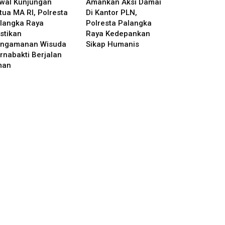
wal Kunjungan
Amankan Aksi Damai
tua MA RI, Polresta
Di Kantor PLN,
langka Raya
Polresta Palangka
stikan
Raya Kedepankan
ngamanan Wisuda
Sikap Humanis
rnabakti Berjalan
man