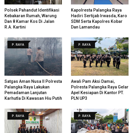
Polsek Pahandut Identifikasi
Kapolresta Palangka Raya
Kebakaran Rumah, Warung
Hadiri Sertijab Irwasda, Karo
Dan 8 Kamar Kos Di Jalan
SDM Serta Kapolres Kobar
R.A. Kartini
Dan Lamandau
P. RAYA
P. RAYA
Satgas Aman Nusa II Polresta
Awali Pam Aksi Damai,
Palangka Raya Lakukan
Polresta Palangka Raya Gelar
Pemadaman Lanjutan
Apel Kesiapan Di Kantor PT.
Karhutla Di Kawasan Hiu Putih
PLN UP3
P. RAYA
P. RAYA