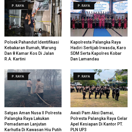
P. RAYA
P. RAYA
Polsek Pahandut Identifikasi
Kapolresta Palangka Raya
Kebakaran Rumah, Warung
Hadiri Sertijab Irwasda, Karo
Dan 8 Kamar Kos Di Jalan
SDM Serta Kapolres Kobar
R.A. Kartini
Dan Lamandau
P. RAYA
P. RAYA
Satgas Aman Nusa II Polresta
Awali Pam Aksi Damai,
Palangka Raya Lakukan
Polresta Palangka Raya Gelar
Pemadaman Lanjutan
Apel Kesiapan Di Kantor PT.
Karhutla Di Kawasan Hiu Putih
PLN UP3