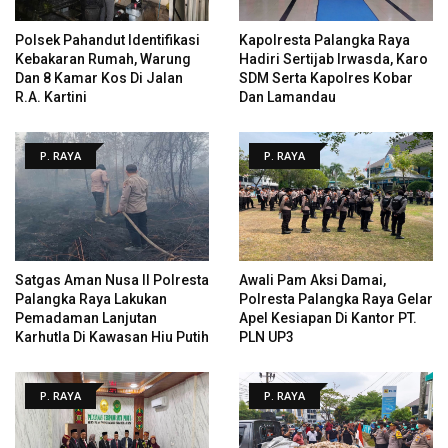
Polsek Pahandut Identifikasi
Kapolresta Palangka Raya
Kebakaran Rumah, Warung
Hadiri Sertijab Irwasda, Karo
Dan 8 Kamar Kos Di Jalan
SDM Serta Kapolres Kobar
R.A. Kartini
Dan Lamandau
P. RAYA
P. RAYA
Satgas Aman Nusa II Polresta
Awali Pam Aksi Damai,
Palangka Raya Lakukan
Polresta Palangka Raya Gelar
Pemadaman Lanjutan
Apel Kesiapan Di Kantor PT.
Karhutla Di Kawasan Hiu Putih
PLN UP3
P. RAYA
P. RAYA