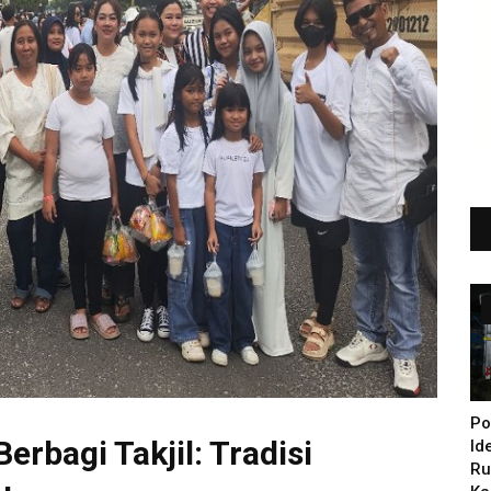
Po
rbagi Takjil: Tradisi
Id
Ru