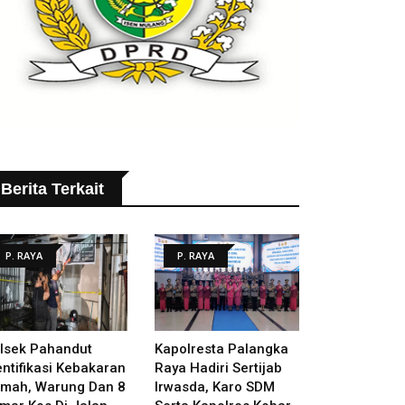
Berita Terkait
P. RAYA
P. RAYA
lsek Pahandut
Kapolresta Palangka
entifikasi Kebakaran
Raya Hadiri Sertijab
mah, Warung Dan 8
Irwasda, Karo SDM