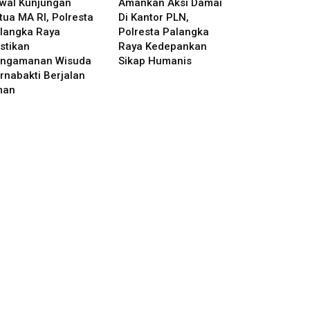
wal Kunjungan
Amankan Aksi Damai
tua MA RI, Polresta
Di Kantor PLN,
langka Raya
Polresta Palangka
stikan
Raya Kedepankan
ngamanan Wisuda
Sikap Humanis
rnabakti Berjalan
man