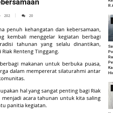
ebersamaan
Ka
R.
202
20
na penuh kehangatan dan kebersamaan,
ng kembali menggelar kegiatan berbagi
tradisi tahunan yang selalu dinantikan,
Sa
di Riak Renteng Tinggang.
Po
Ra
Pe
r berbagi makanan untuk berbuka puasa,
Ka
rga dalam mempererat silaturahmi antar
Hi
komunitas.
upakan hal yang sangat penting bagi Riak
 menjadi acara tahunan untuk kita saling
atu panitia kegiatan.