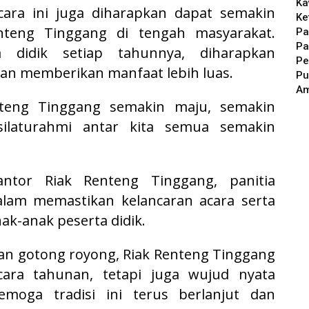
Ka
cara ini juga diharapkan dapat semakin
Ke
enteng Tinggang
di tengah masyarakat.
Pa
Pa
 didik setiap tahunnya, diharapkan
Pe
an memberikan manfaat lebih luas.
Pu
A
teng Tinggang semakin maju, semakin
silaturahmi antar kita semua semakin
kantor
Riak Renteng Tinggang
, panitia
alam memastikan kelancaran acara serta
k-anak peserta didik.
an gotong royong,
Riak Renteng Tinggang
cara tahunan, tetapi juga wujud nyata
emoga tradisi ini terus berlanjut dan