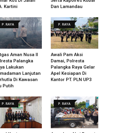
mar Kos Di Jalan
Serta Kapolres Kobar
A. Kartini
Dan Lamandau
P. RAYA
P. RAYA
tgas Aman Nusa II
Awali Pam Aksi
lresta Palangka
Damai, Polresta
ya Lakukan
Palangka Raya Gelar
madaman Lanjutan
Apel Kesiapan Di
rhutla Di Kawasan
Kantor PT. PLN UP3
u Putih
P. RAYA
P. RAYA