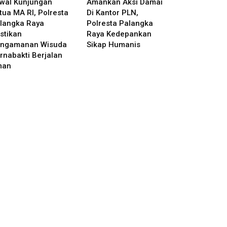
wal Kunjungan
Amankan Aksi Damai
tua MA RI, Polresta
Di Kantor PLN,
langka Raya
Polresta Palangka
stikan
Raya Kedepankan
ngamanan Wisuda
Sikap Humanis
rnabakti Berjalan
man