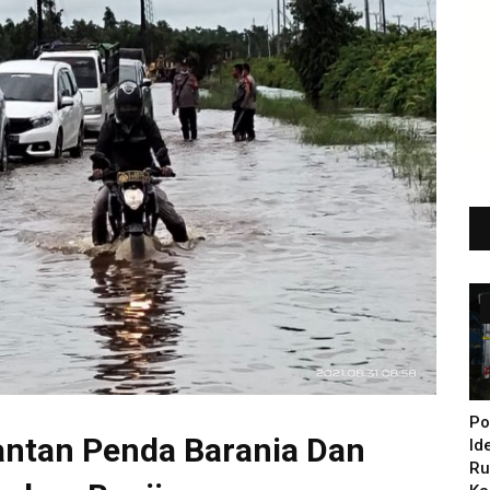
Po
antan Penda Barania Dan
Id
Ru