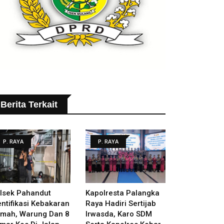
Berita Terkait
P. RAYA
P. RAYA
lsek Pahandut
Kapolresta Palangka
entifikasi Kebakaran
Raya Hadiri Sertijab
mah, Warung Dan 8
Irwasda, Karo SDM