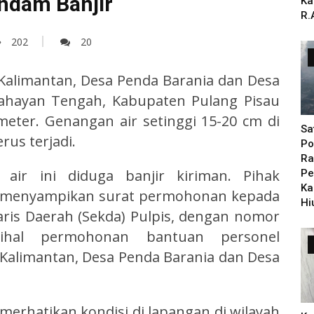
ndam Banjir
Ka
R.
202
20
 Kalimantan, Desa Penda Barania dan Desa
ahayan Tengah, Kabupaten Pulang Pisau
meter. Genangan air setinggi 15-20 cm di
Sa
rus terjadi.
Po
Ra
 air ini diduga banjir kiriman. Pihak
Pe
Ka
h menyampikan surat permohonan kepada
Hi
taris Daerah (Sekda) Pulpis, dengan nomor
perihal permohonan bantuan personel
 Kalimantan, Desa Penda Barania dan Desa
merhatikan kondisi di lapangan di wilayah