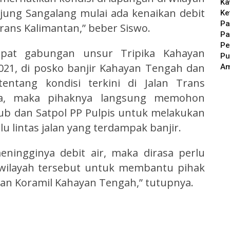
Ka
jung Sangalang mulai ada kenaikan debit
Ke
Pa
rans Kalimantan,” beber Siswo.
Pa
Pe
apat gabungan unsur Tripika Kahayan
Pu
021, di posko banjir Kahayan Tengah dan
A
entang kondisi terkini di Jalan Trans
ia, maka pihaknya langsung memohon
ub dan Satpol PP Pulpis untuk melakukan
 lintas jalan yang terdampak banjir.
ingginya debit air, maka dirasa perlu
 wilayah tersebut untuk membantu pihak
an Koramil Kahayan Tengah,” tutupnya.