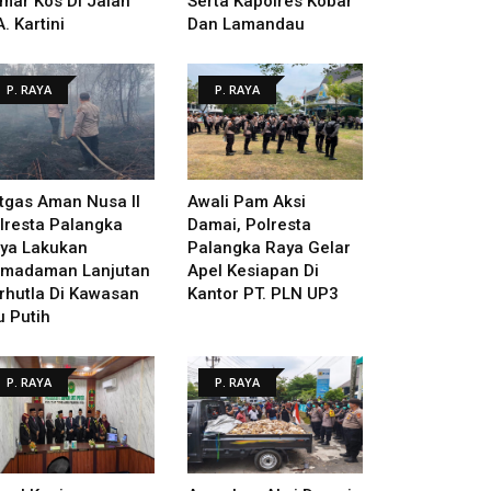
mar Kos Di Jalan
Serta Kapolres Kobar
A. Kartini
Dan Lamandau
P. RAYA
P. RAYA
tgas Aman Nusa II
Awali Pam Aksi
lresta Palangka
Damai, Polresta
ya Lakukan
Palangka Raya Gelar
madaman Lanjutan
Apel Kesiapan Di
rhutla Di Kawasan
Kantor PT. PLN UP3
u Putih
P. RAYA
P. RAYA