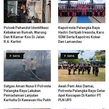
Polsek Pahandut Identifikasi
Kapolresta Palangka Raya
Kebakaran Rumah, Warung
Hadiri Sertijab Irwasda, Karo
Dan 8 Kamar Kos Di Jalan
SDM Serta Kapolres Kobar
R.A. Kartini
Dan Lamandau
P. RAYA
P. RAYA
Satgas Aman Nusa II Polresta
Awali Pam Aksi Damai,
Palangka Raya Lakukan
Polresta Palangka Raya Gelar
Pemadaman Lanjutan
Apel Kesiapan Di Kantor PT.
Karhutla Di Kawasan Hiu Putih
PLN UP3