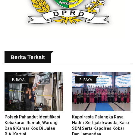
Berita Terkait
P. RAYA
P. RAYA
Polsek Pahandut Identifikasi
Kapolresta Palangka Raya
Kebakaran Rumah, Warung
Hadiri Sertijab Irwasda, Karo
Dan 8 Kamar Kos Di Jalan
SDM Serta Kapolres Kobar
R.A. Kartini
Dan Lamandau