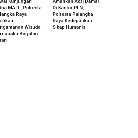
wal Kunjungan
Amankan Aksi Damai
tua MA RI, Polresta
Di Kantor PLN,
langka Raya
Polresta Palangka
stikan
Raya Kedepankan
ngamanan Wisuda
Sikap Humanis
rnabakti Berjalan
man