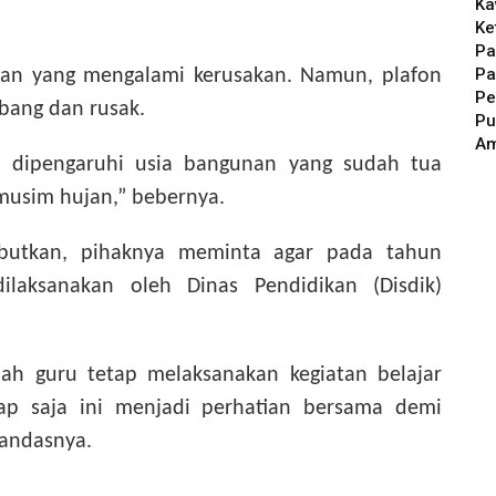
Ka
Ke
Pa
Pa
an yang mengalami kerusakan. Namun, plafon
Pe
ubang dan rusak.
Pu
A
 dipengaruhi usia bangunan yang sudah tua
musim hujan,” bebernya.
nyebutkan, pihaknya meminta agar pada tahun
ilaksanakan oleh Dinas Pendidikan (Disdik)
ah guru tetap melaksanakan kegiatan belajar
ap saja ini menjadi perhatian bersama demi
tandasnya.