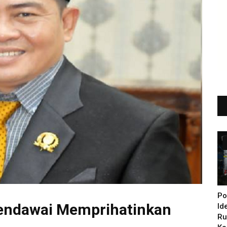
Po
Mendawai Memprihatinkan
Id
Ru