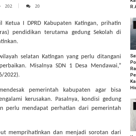
Ka
202
20
R.
 Ketua I DPRD Kabupaten Katingan, prihatin
ras) pendidikan terutama gedung Sekolah di
tinkan.
Sa
wilayah selatan Katingan yang perlu ditangani
Po
perbaikan. Misalnya SDN 1 Desa Mendawai,”
Ra
6/2022).
Pe
Ka
Hi
 mendesak pemerintah kabupaten agar bisa
ngalami kerusakan. Pasalnya, kondisi gedung
an perlu mendapat perhatian dari pemerintah
ebut memprihatinkan dan menjadi sorotan dari