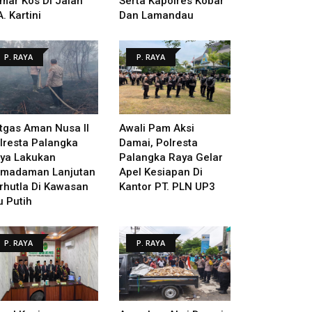
mar Kos Di Jalan
Serta Kapolres Kobar
A. Kartini
Dan Lamandau
P. RAYA
P. RAYA
tgas Aman Nusa II
Awali Pam Aksi
lresta Palangka
Damai, Polresta
ya Lakukan
Palangka Raya Gelar
madaman Lanjutan
Apel Kesiapan Di
rhutla Di Kawasan
Kantor PT. PLN UP3
u Putih
P. RAYA
P. RAYA