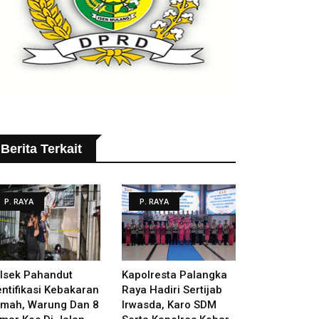
Berita Terkait
P. RAYA
P. RAYA
lsek Pahandut
Kapolresta Palangka
entifikasi Kebakaran
Raya Hadiri Sertijab
mah, Warung Dan 8
Irwasda, Karo SDM