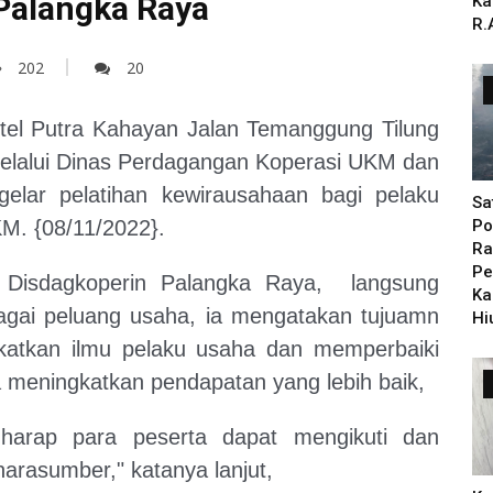
Palangka Raya
Ka
R.
202
20
otel Putra Kahayan Jalan Temanggung Tilung
elalui Dinas Perdagangan Koperasi UKM dan
gelar pelatihan kewirausahaan bagi pelaku
Sa
M. {08/11/2022}.
Po
Ra
Pe
s Disdagkoperin Palangka Raya, langsung
Ka
agai peluang usaha, ia mengatakan tujuamn
Hi
gkatkan ilmu pelaku usaha dan memperbaiki
meningkatkan pendapatan yang lebih baik,
harap para peserta dapat mengikuti dan
arasumber," katanya lanjut,