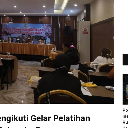
Po
gikuti Gelar Pelatihan
Id
Ru