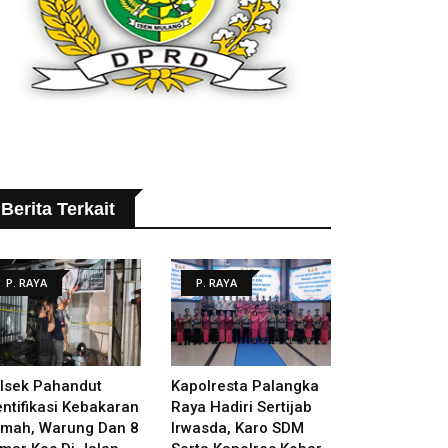
Berita Terkait
P. RAYA
P. RAYA
lsek Pahandut
Kapolresta Palangka
entifikasi Kebakaran
Raya Hadiri Sertijab
mah, Warung Dan 8
Irwasda, Karo SDM