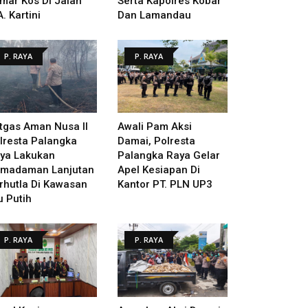
mar Kos Di Jalan
Serta Kapolres Kobar
A. Kartini
Dan Lamandau
P. RAYA
P. RAYA
tgas Aman Nusa II
Awali Pam Aksi
lresta Palangka
Damai, Polresta
ya Lakukan
Palangka Raya Gelar
madaman Lanjutan
Apel Kesiapan Di
rhutla Di Kawasan
Kantor PT. PLN UP3
u Putih
P. RAYA
P. RAYA