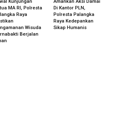
wal Kunjungan
Amankan Aksi Damai
tua MA RI, Polresta
Di Kantor PLN,
langka Raya
Polresta Palangka
stikan
Raya Kedepankan
ngamanan Wisuda
Sikap Humanis
rnabakti Berjalan
man