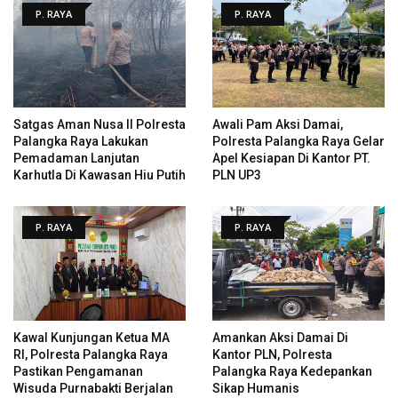
P. RAYA
P. RAYA
Satgas Aman Nusa II Polresta
Awali Pam Aksi Damai,
Palangka Raya Lakukan
Polresta Palangka Raya Gelar
Pemadaman Lanjutan
Apel Kesiapan Di Kantor PT.
Karhutla Di Kawasan Hiu Putih
PLN UP3
P. RAYA
P. RAYA
Kawal Kunjungan Ketua MA
Amankan Aksi Damai Di
RI, Polresta Palangka Raya
Kantor PLN, Polresta
Pastikan Pengamanan
Palangka Raya Kedepankan
Wisuda Purnabakti Berjalan
Sikap Humanis