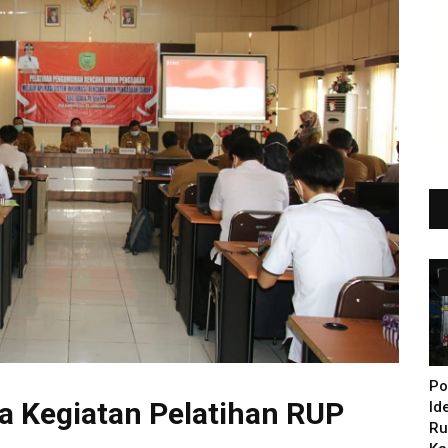
Po
a Kegiatan Pelatihan RUP
Id
Ru