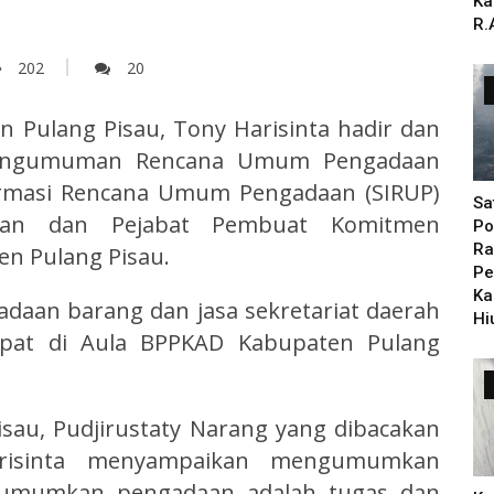
Ka
R.
202
20
 Pulang Pisau, Tony Harisinta hadir dan
pengumuman Rencana Umum Pengadaan
nformasi Rencana Umum Pengadaan (SIRUP)
Sa
ran dan Pejabat Pembuat Komitmen
Po
Ra
n Pulang Pisau.
Pe
Ka
adaan barang dan jasa sekretariat daerah
Hi
pat di Aula BPPKAD Kabupaten Pulang
sau, Pudjirustaty Narang yang dibacakan
arisinta menyampaikan mengumumkan
umumkan pengadaan adalah tugas dan