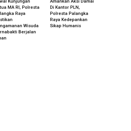
wal Kunjungan
Amankan Aksi Damai
tua MA RI, Polresta
Di Kantor PLN,
langka Raya
Polresta Palangka
stikan
Raya Kedepankan
ngamanan Wisuda
Sikap Humanis
rnabakti Berjalan
man