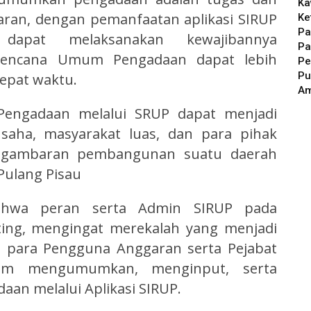
Ka
ran, dengan pemanfaatan aplikasi SIRUP
Ke
Pa
apat melaksanakan kewajibannya
Pa
encana Umum Pengadaan dapat lebih
Pe
Pu
tepat waktu.
A
ngadaan melalui SRUP dapat menjadi
saha, masyarakat luas, dan para pihak
g gambaran pembangunan suatu daerah
 Pulang Pisau
ahwa peran serta Admin SIRUP pada
ting, mengingat merekalah yang menjadi
para Pengguna Anggaran serta Pejabat
am mengumumkan, menginput, serta
n melalui Aplikasi SIRUP.