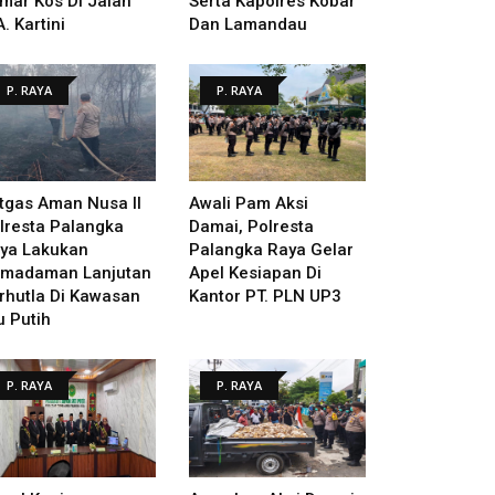
mar Kos Di Jalan
Serta Kapolres Kobar
A. Kartini
Dan Lamandau
P. RAYA
P. RAYA
tgas Aman Nusa II
Awali Pam Aksi
lresta Palangka
Damai, Polresta
ya Lakukan
Palangka Raya Gelar
madaman Lanjutan
Apel Kesiapan Di
rhutla Di Kawasan
Kantor PT. PLN UP3
u Putih
P. RAYA
P. RAYA