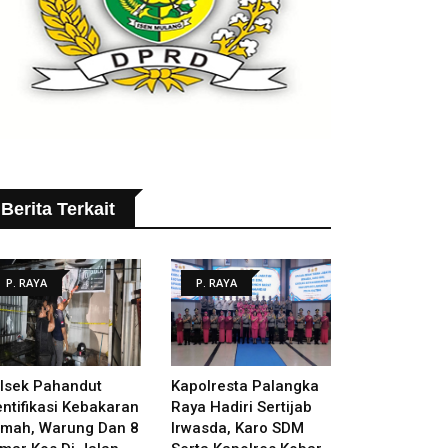
Berita Terkait
P. RAYA
P. RAYA
lsek Pahandut
Kapolresta Palangka
entifikasi Kebakaran
Raya Hadiri Sertijab
mah, Warung Dan 8
Irwasda, Karo SDM