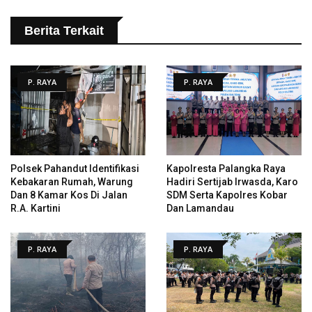
Berita Terkait
P. RAYA
P. RAYA
Polsek Pahandut Identifikasi
Kapolresta Palangka Raya
Kebakaran Rumah, Warung
Hadiri Sertijab Irwasda, Karo
Dan 8 Kamar Kos Di Jalan
SDM Serta Kapolres Kobar
R.A. Kartini
Dan Lamandau
P. RAYA
P. RAYA