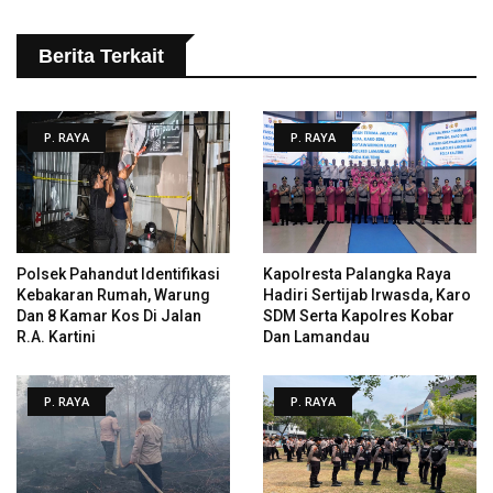
Berita Terkait
P. RAYA
P. RAYA
Polsek Pahandut Identifikasi
Kapolresta Palangka Raya
Kebakaran Rumah, Warung
Hadiri Sertijab Irwasda, Karo
Dan 8 Kamar Kos Di Jalan
SDM Serta Kapolres Kobar
R.A. Kartini
Dan Lamandau
P. RAYA
P. RAYA