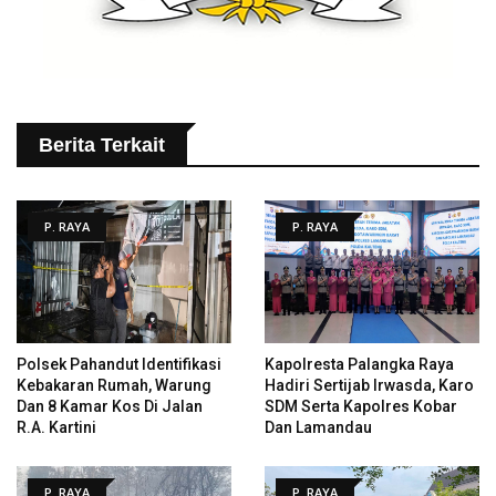
Berita Terkait
P. RAYA
P. RAYA
Polsek Pahandut Identifikasi
Kapolresta Palangka Raya
Kebakaran Rumah, Warung
Hadiri Sertijab Irwasda, Karo
Dan 8 Kamar Kos Di Jalan
SDM Serta Kapolres Kobar
R.A. Kartini
Dan Lamandau
P. RAYA
P. RAYA