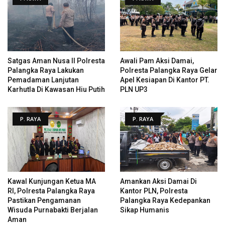
Satgas Aman Nusa II Polresta
Awali Pam Aksi Damai,
Palangka Raya Lakukan
Polresta Palangka Raya Gelar
Pemadaman Lanjutan
Apel Kesiapan Di Kantor PT.
Karhutla Di Kawasan Hiu Putih
PLN UP3
P. RAYA
P. RAYA
Kawal Kunjungan Ketua MA
Amankan Aksi Damai Di
RI, Polresta Palangka Raya
Kantor PLN, Polresta
Pastikan Pengamanan
Palangka Raya Kedepankan
Wisuda Purnabakti Berjalan
Sikap Humanis
Aman