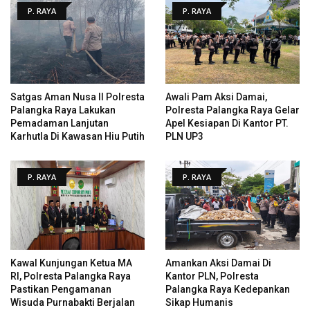
P. RAYA
P. RAYA
Satgas Aman Nusa II Polresta
Awali Pam Aksi Damai,
Palangka Raya Lakukan
Polresta Palangka Raya Gelar
Pemadaman Lanjutan
Apel Kesiapan Di Kantor PT.
Karhutla Di Kawasan Hiu Putih
PLN UP3
P. RAYA
P. RAYA
Kawal Kunjungan Ketua MA
Amankan Aksi Damai Di
RI, Polresta Palangka Raya
Kantor PLN, Polresta
Pastikan Pengamanan
Palangka Raya Kedepankan
Wisuda Purnabakti Berjalan
Sikap Humanis